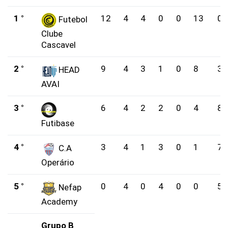
1 °
12
4
4
0
0
13
0
Futebol
Clube
Cascavel
2 °
9
4
3
1
0
8
3
HEAD
AVAI
3 °
6
4
2
2
0
4
8
Futibase
4 °
3
4
1
3
0
1
7
C.A
Operário
5 °
0
4
0
4
0
0
5
Nefap
Academy
Grupo B