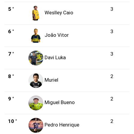
5 °
3
Weslley Caio
6 °
3
João Vitor
7 °
3
Davi Luka
8 °
2
Muriel
9 °
2
Miguel Bueno
10 °
2
Pedro Henrique