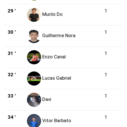
29 °
1
Murilo Do
30 °
1
Guilherme Nora
31 °
1
Enzo Canal
32 °
1
Lucas Gabriel
33 °
1
Davi
34 °
1
Vitor Barbato