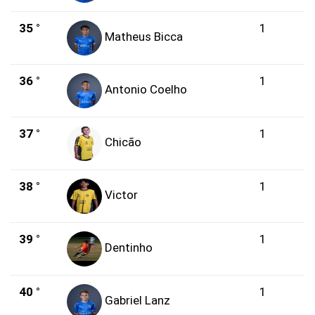
35 °
1
Matheus Bicca
36 °
1
Antonio Coelho
37 °
1
Chicão
38 °
1
Victor
39 °
1
Dentinho
40 °
1
Gabriel Lanz