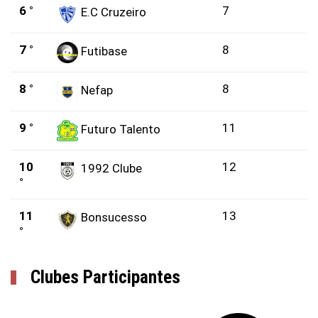
6 °
7
E.C Cruzeiro
7 °
8
Futibase
8 °
8
Nefap
9 °
11
Futuro Talento
10
12
1992 Clube
°
11
13
Bonsucesso
°
Clubes Participantes