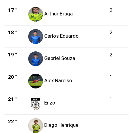
17 °
2
Arthur Braga
18 °
2
Carlos Eduardo
19 °
2
Gabriel Souza
20 °
1
Alex Narciso
21 °
1
Enzo
22 °
1
Diego Henrique