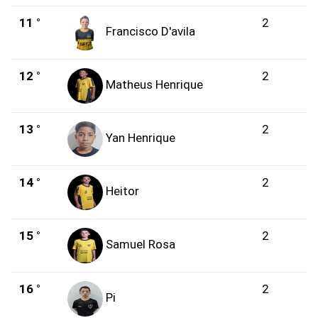
11 °
2
Francisco D'avila
12 °
2
Matheus Henrique
13 °
2
Yan Henrique
14 °
2
Heitor
15 °
2
Samuel Rosa
16 °
2
Pi