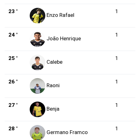
23 °
1
Enzo Rafael
24 °
1
João Henrique
25 °
1
Calebe
26 °
1
Raoni
27 °
1
Benja
28 °
1
Germano Framco