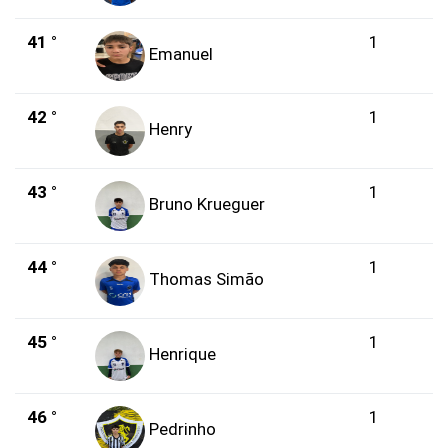
41 °
1
Emanuel
42 °
1
Henry
43 °
1
Bruno Krueguer
44 °
1
Thomas Simão
45 °
1
Henrique
46 °
1
Pedrinho