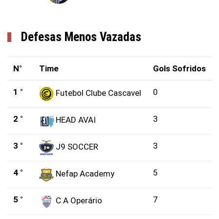
Defesas Menos Vazadas
N°
Time
Gols Sofridos
1 °
0
Futebol Clube Cascavel
2 °
3
HEAD AVAI
3 °
3
J9 SOCCER
4 °
5
Nefap Academy
5 °
7
C.A Operário