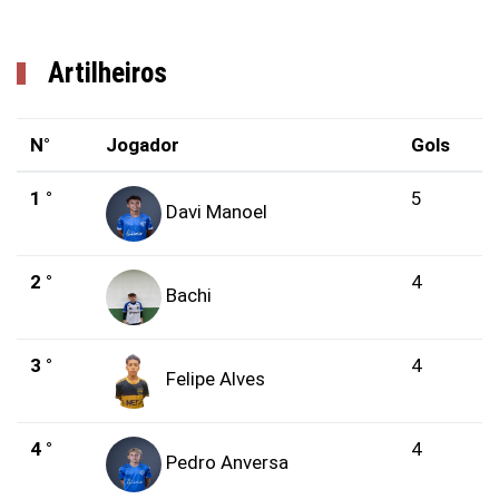
Artilheiros
N°
Jogador
Gols
1 °
5
Davi Manoel
2 °
4
Bachi
3 °
4
Felipe Alves
4 °
4
Pedro Anversa