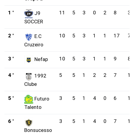
1 °
11
5
3
0
2
8
3
J9
SOCCER
2 °
10
5
3
1
1
17
7
E.C
Cruzeiro
3 °
10
5
3
1
1
9
8
Nefap
4 °
5
5
1
2
2
7
12
1992
Clube
5 °
3
5
1
4
0
6
11
Futuro
Talento
6 °
3
5
1
4
0
7
13
Bonsucesso