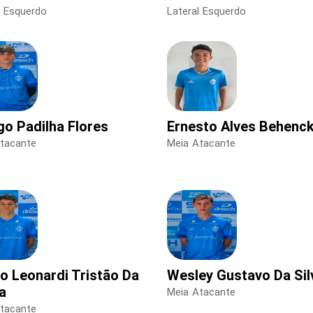
l Esquerdo
Lateral Esquerdo
go Padilha Flores
Ernesto Alves Behenc
tacante
Meia Atacante
lo Leonardi Tristão Da
Wesley Gustavo Da Sil
a
Meia Atacante
tacante