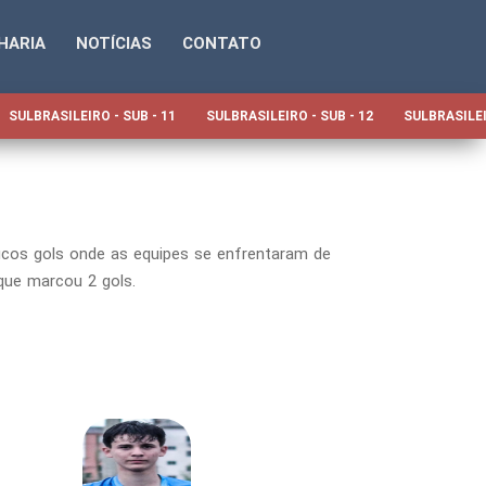
HARIA
NOTÍCIAS
CONTATO
SULBRASILEIRO - SUB - 11
SULBRASILEIRO - SUB - 12
SULBRASILEI
oucos gols onde as equipes se enfrentaram de
 que marcou 2 gols.