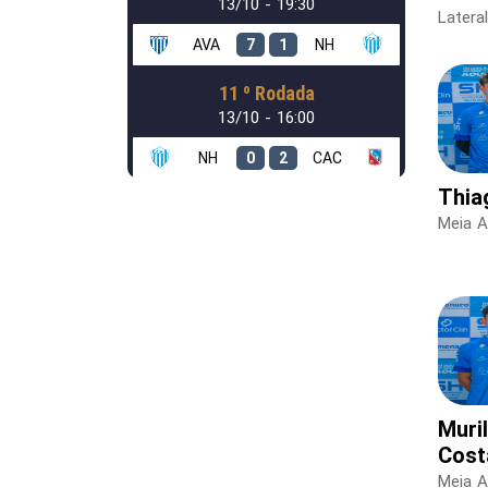
13/10 - 19:30
Latera
AVA
7
1
NH
11 º Rodada
13/10 - 16:00
NH
0
2
CAC
Thia
Meia A
Muri
Cost
Meia A