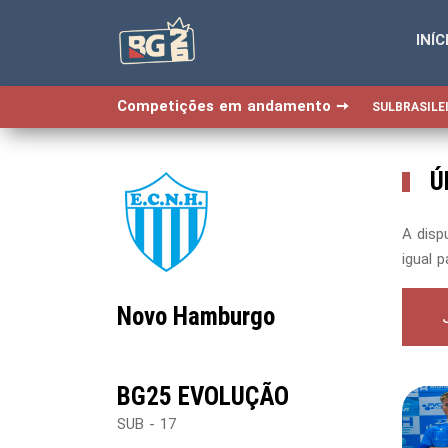
INÍC
-->
-->
-->
-->
Competições em andamento ➙
SULBRASILEI
Ú
A disp
igual 
Novo Hamburgo
BG25 EVOLUÇÃO
SUB - 17