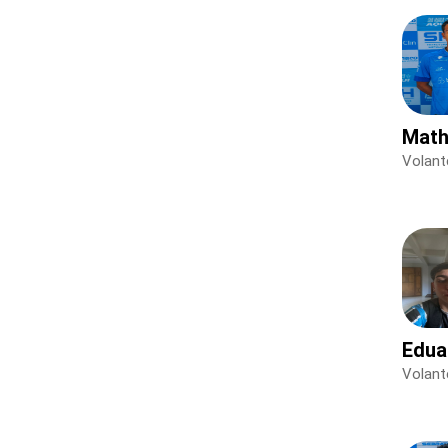
Math
Volant
Edua
Volant