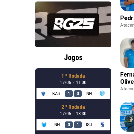
Pedr
Ataca
Jogos
Fern
1 º Rodada
Olive
17/06 - 11:00
Ataca
BAR
1
0
NH
2 º Rodada
17/06 - 18:30
NH
0
1
ISJ