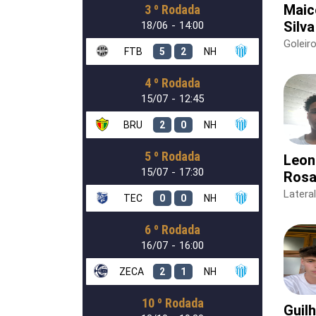
Maic
3 º Rodada
Silva
18/06 - 14:00
Goleir
FTB
5
2
NH
4 º Rodada
15/07 - 12:45
BRU
2
0
NH
5 º Rodada
Leon
15/07 - 17:30
Ros
Lateral
TEC
0
0
NH
6 º Rodada
16/07 - 16:00
ZECA
2
1
NH
10 º Rodada
Guil