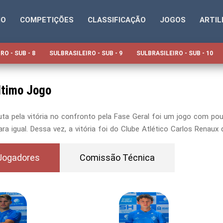
IO
COMPETIÇÕES
CLASSIFICAÇÃO
JOGOS
ARTIL
RO - SUB - 8
SULBRASILEIRO - SUB - 9
SULBRASILEIRO - SUB - 10
ltimo Jogo
uta pela vitória no confronto pela Fase Geral foi um jogo com p
para igual. Dessa vez, a vitória foi do Clube Atlético Carlos Renaux
Jogadores
Comissão Técnica